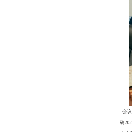
会议
确20