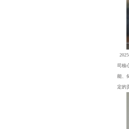
20
司核
能、
定的