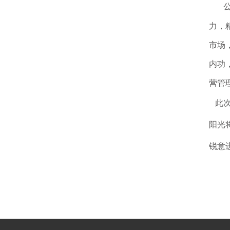
力，
市场
内功
营管
此
阳光
锐意