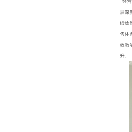
经营
展深
绩效
售体
效激
升。